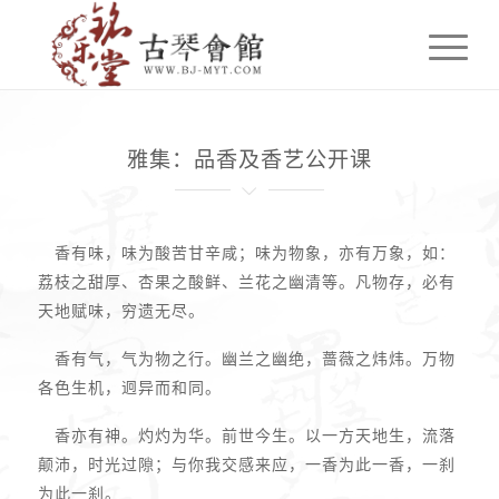
雅集：品香及香艺公开课
香有味，味为酸苦甘辛咸；味为物象，亦有万象，如：
荔枝之甜厚、杏果之酸鲜、兰花之幽清等。凡物存，必有
天地赋味，穷遗无尽。
香有气，气为物之行。幽兰之幽绝，蔷薇之炜炜。万物
各色生机，迥异而和同。
香亦有神。灼灼为华。前世今生。以一方天地生，流落
颠沛，时光过隙；与你我交感来应，一香为此一香，一刹
为此一刹。